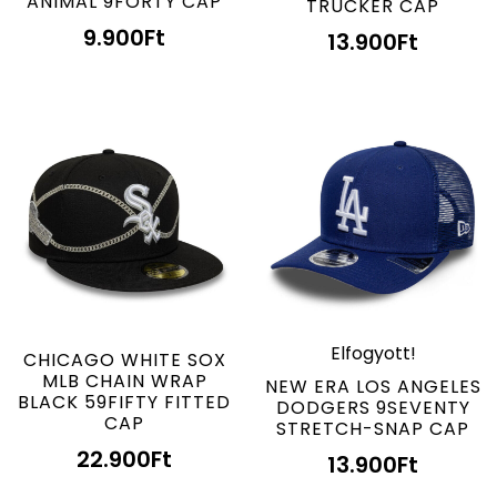
ANIMAL 9FORTY CAP
TRUCKER CAP
9.900
Ft
13.900
Ft
Elfogyott!
CHICAGO WHITE SOX
MLB CHAIN WRAP
NEW ERA LOS ANGELES
BLACK 59FIFTY FITTED
DODGERS 9SEVENTY
CAP
STRETCH-SNAP CAP
22.900
Ft
13.900
Ft