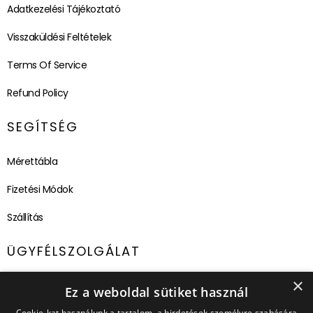
Adatkezelési Tájékoztató
Visszaküldési Feltételek
Terms Of Service
Refund Policy
SEGÍTSÉG
Mérettábla
Fizetési Módok
Szállítás
ÜGYFÉLSZOLGÁLAT
×
E-mail cím:
ugyfelszolgalat@capland.hu
Ez a weboldal sütiket használ
Cookie-kat használunk a tartalom, a hirdetések személyre szabására