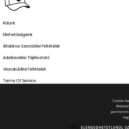
Rólunk
Elérhetőségeink
Általános Szerződési Feltételek
Adatkezelési Tájékoztató
Visszaküldési Feltételek
Terms Of Service
Refund Policy
Cookie-ka
Webhely
partnerein
vag
ELENGEDHETETLENÜL S