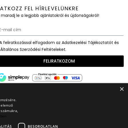
RATKOZZ FEL HÍRLEVELÜNKRE
 maradj le a legjobb ajánlatokról és újdonságokról!
A feliratkozással elfogadom az Adatkezelési Tájékoztatót és
 Általános Szerződési Feltételeket.
FELIRATKOZOM
×
lemzésére.
s elemző
t számukra,
bben
LITÁS
BESOROLATLAN