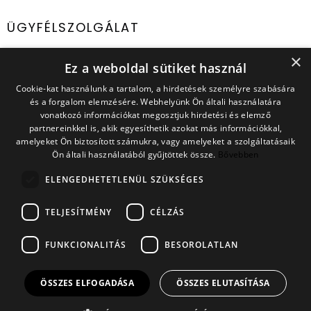
ÜGYFÉLSZOLGÁLAT
×
E-mail cím:
ugyfelszolgalat@capland.hu
Ez a weboldal sütiket használ
Cookie-kat használunk a tartalom, a hirdetések személyre szabására
IRATKOZZ FEL HÍRLEVELÜNKRE
és a forgalom elemzésére. Webhelyünk Ön általi használatára
Ne maradj le a legjobb ajánlatokról és újdonságokról!
vonatkozó információkat megosztjuk hirdetési és elemző
partnereinkkel is, akik egyesíthetik azokat más információkkal,
amelyeket Ön biztosított számukra, vagy amelyeket a szolgáltatásaik
Ön általi használatából gyűjtöttek össze.
Bővebben
A feliratkozással elfogadom az Adatkezelési Tájékoztatót
ELENGEDHETETLENÜL SZÜKSÉGES
és az Általános Szerződési Feltételeket.
TELJESÍTMÉNY
CÉLZÁS
FELIRATKOZOM
FUNKCIONALITÁS
BESOROLATLAN
ÖSSZES ELFOGADÁSA
ÖSSZES ELUTASÍTÁSA