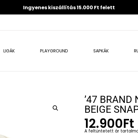
Ingyenes kiszállítás 15.000 Ft felett
LIGÁK
PLAYGROUND
SAPKÁK
R
’47 BRAND
BEIGE SNA
12.900
Ft
A feltüntetett ár tartalm