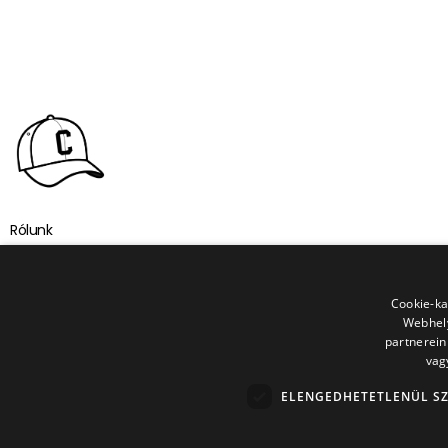
Rólunk
Elérhetőségeink
Cookie-ka
Általános Szerződési Feltételek
Webhely
partnerein
Adatkezelési Tájékoztató
vag
Visszaküldési Feltételek
ELENGEDHETETLENÜL S
Terms Of Service