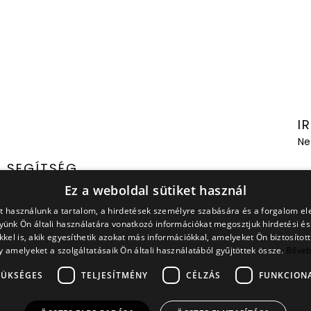
I
Ne
SEGÍTSÉG
Ez a weboldal sütiket használ
Mérettábla
t használunk a tartalom, a hirdetések személyre szabására és a forgalom e
az
ünk Ön általi használatára vonatkozó információkat megosztjuk hirdetési é
Fizetési Módok
kkel is, akik egyesíthetik azokat más információkkal, amelyeket Ön biztosítot
y amelyeket a szolgáltatásaik Ön általi használatából gyűjtöttek össze.
Bőve
Szállítás
ZÜKSÉGES
TELJESÍTMÉNY
CÉLZÁS
FUNKCIONA
ÜGYFÉLSZOLGÁLAT