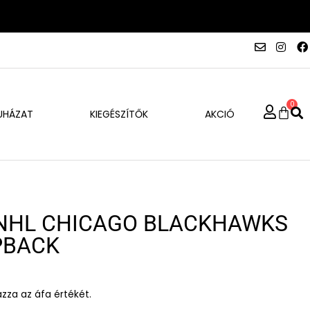
0
UHÁZAT
KIEGÉSZÍTŐK
AKCIÓ
 NHL CHICAGO BLACKHAWKS
PBACK
azza az áfa értékét.