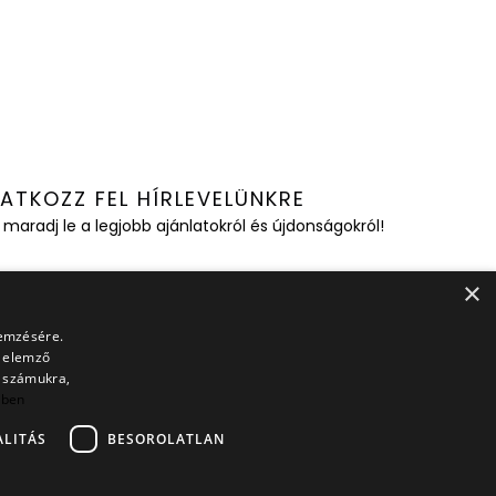
RATKOZZ FEL HÍRLEVELÜNKRE
 maradj le a legjobb ajánlatokról és újdonságokról!
×
A feliratkozással elfogadom az Adatkezelési Tájékoztatót és
lemzésére.
 Általános Szerződési Feltételeket.
s elemző
t számukra,
bben
FELIRATKOZOM
LITÁS
BESOROLATLAN