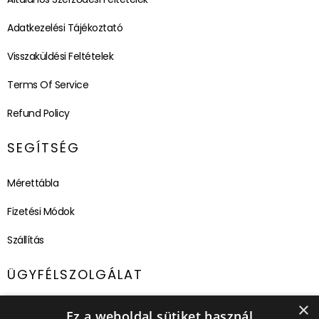
Adatkezelési Tájékoztató
Visszaküldési Feltételek
Terms Of Service
Refund Policy
SEGÍTSÉG
Mérettábla
Fizetési Módok
Szállítás
ÜGYFÉLSZOLGÁLAT
×
E-mail cím:
ugyfelszolgalat@capland.hu
Ez a weboldal sütiket használ