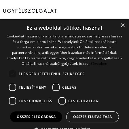
ÜGYFÉLSZOLGÁLAT
×
E-mail cím:
ugyfelszolgalat@capland.hu
Ez a weboldal sütiket használ
Cookie-kat használunk a tartalom, a hirdetések személyre szabására
IRATKOZZ FEL HÍRLEVELÜNKRE
és a forgalom elemzésére. Webhelyünk Ön általi használatára
Ne maradj le a legjobb ajánlatokról és újdonságokról!
vonatkozó információkat megosztjuk hirdetési és elemző
partnereinkkel is, akik egyesíthetik azokat más információkkal,
amelyeket Ön biztosított számukra, vagy amelyeket a szolgáltatásaik
Ön általi használatából gyűjtöttek össze.
Bővebben
A feliratkozással elfogadom az Adatkezelési Tájékoztatót
ELENGEDHETETLENÜL SZÜKSÉGES
és az Általános Szerződési Feltételeket.
TELJESÍTMÉNY
CÉLZÁS
FELIRATKOZOM
FUNKCIONALITÁS
BESOROLATLAN
ÖSSZES ELFOGADÁSA
ÖSSZES ELUTASÍTÁSA