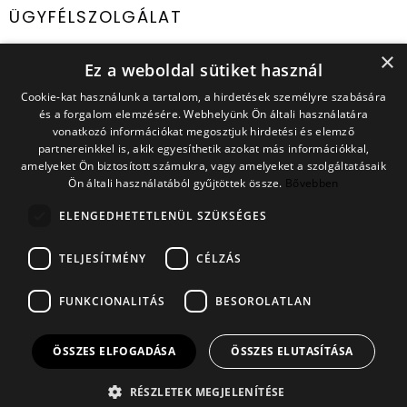
ÜGYFÉLSZOLGÁLAT
×
E-mail cím:
ugyfelszolgalat@capland.hu
Ez a weboldal sütiket használ
Cookie-kat használunk a tartalom, a hirdetések személyre szabására
IRATKOZZ FEL HÍRLEVELÜNKRE
és a forgalom elemzésére. Webhelyünk Ön általi használatára
Ne maradj le a legjobb ajánlatokról és újdonságokról!
vonatkozó információkat megosztjuk hirdetési és elemző
partnereinkkel is, akik egyesíthetik azokat más információkkal,
amelyeket Ön biztosított számukra, vagy amelyeket a szolgáltatásaik
Ön általi használatából gyűjtöttek össze.
Bővebben
A feliratkozással elfogadom az Adatkezelési Tájékoztatót
ELENGEDHETETLENÜL SZÜKSÉGES
és az Általános Szerződési Feltételeket.
TELJESÍTMÉNY
CÉLZÁS
FELIRATKOZOM
FUNKCIONALITÁS
BESOROLATLAN
ÖSSZES ELFOGADÁSA
ÖSSZES ELUTASÍTÁSA
RÉSZLETEK MEGJELENÍTÉSE