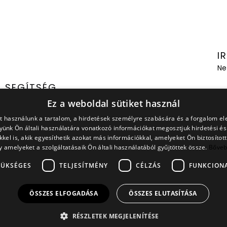
I
Ne
SEGÍTSÉG
Ez a weboldal sütiket használ
Mérettábla
t használunk a tartalom, a hirdetések személyre szabására és a forgalom e
az
ünk Ön általi használatára vonatkozó információkat megosztjuk hirdetési é
Fizetési Módok
kkel is, akik egyesíthetik azokat más információkkal, amelyeket Ön biztosítot
y amelyeket a szolgáltatásaik Ön általi használatából gyűjtöttek össze.
Bőve
Szállítás
ZÜKSÉGES
TELJESÍTMÉNY
CÉLZÁS
FUNKCIONA
ÜGYFÉLSZOLGÁLAT
ÖSSZES ELFOGADÁSA
ÖSSZES ELUTASÍTÁSA
E-mail cím:
ugyfelszolgalat@capland.hu
RÉSZLETEK MEGJELENÍTÉSE