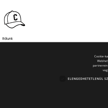
Rólunk
Elérhetőségeink
Cookie-ka
Általános Szerződési Feltételek
Webhely
partnerein
Adatkezelési Tájékoztató
vag
Visszaküldési Feltételek
ELENGEDHETETLENÜL S
Terms Of Service
Refund Policy