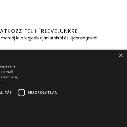
RATKOZZ FEL HÍRLEVELÜNKRE
 maradj le a legjobb ajánlatokról és újdonságokról!
×
A feliratkozással elfogadom az Adatkezelési Tájékoztatót és
lemzésére.
 Általános Szerződési Feltételeket.
s elemző
t számukra,
bben
FELIRATKOZOM
LITÁS
BESOROLATLAN