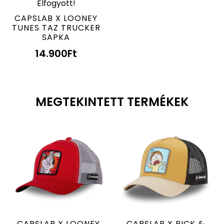
Elfogyott!
CAPSLAB X LOONEY
TUNES TAZ TRUCKER
SAPKA
14.900
Ft
MEGTEKINTETT TERMÉKEK
CAPSLAB X LOONEY
CAPSLAB X RICK &